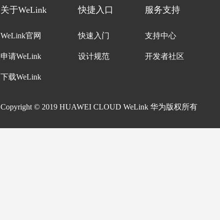
关于WeLink
快捷入口
服务支持
WeLink官网
快速入门
支持中心
申请WeLink
设计规范
开发者社区
下载WeLink
Copyright ©
2019
HUAWEI CLOUD WeLink 华为版权所有